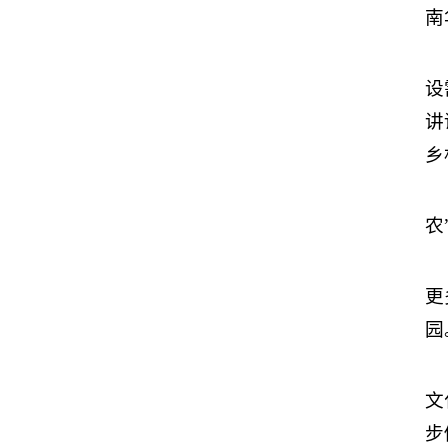
南
设
讲
乡
农
更
园
文
步