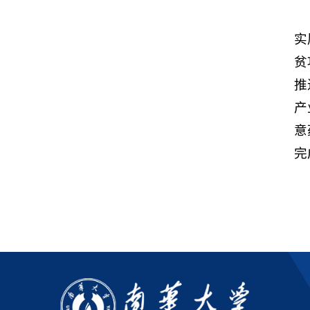
实
贫
推
产
意
完