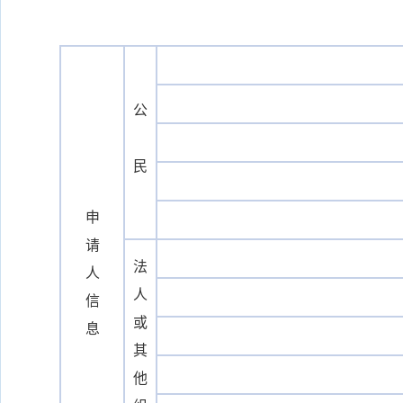
编
公
民
申
请
法
人
人
信
或
息
其
他